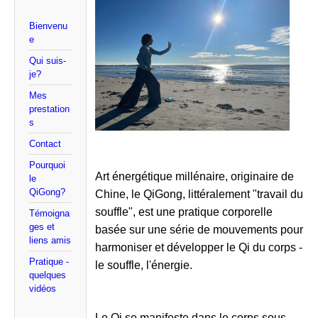
Bienvenu
e
Qui suis-
je?
Mes
prestation
s
Contact
Pourquoi
Art énergétique millénaire, originaire de
le
QiGong?
Chine, le QiGong, littéralement "travail du
souffle", est une pratique corporelle
Témoigna
ges et
basée sur une série de mouvements pour
liens amis
harmoniser et développer le Qi du corps -
Pratique -
le souffle, l'énergie.
quelques
vidéos
Le Qi se manifeste dans le corps sous