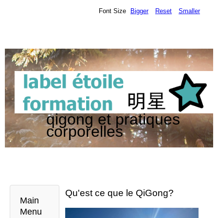
Font Size
Bigger
Reset
Smaller
qigong et pratiques
corporelles
Qu'est ce que le QiGong?
Main
Menu