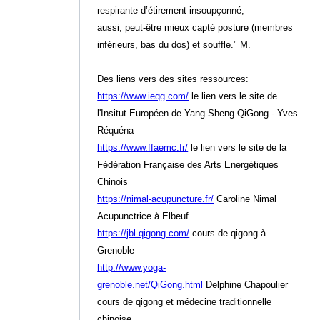
respirante d’étirement insoupçonné,
aussi, peut-être mieux capté posture (membres
inférieurs, bas du dos) et souffle." M.
Des liens vers des sites ressources:
https://www.ieqg.com/
le lien vers le site de
l'Insitut Européen de Yang Sheng QiGong - Yves
Réquéna
https://www.ffaemc.fr/
le lien vers le site de la
Fédération Française des Arts Energétiques
Chinois
https://nimal-acupuncture.fr/
Caroline Nimal
Acupunctrice à Elbeuf
https://jbl-qigong.com/
cours de qigong à
Grenoble
http://www.yoga-
grenoble.net/QiGong.html
Delphine Chapoulier
cours de qigong et médecine traditionnelle
chinoise